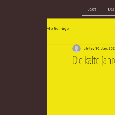
Start
Das
Alle Beiträge
ctirtey
30. Jan. 20
Die kalte Jahre