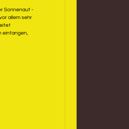
er Sonnenauf -
vor allem sehr 
itet 
n einfangen, 