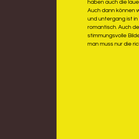
haben auch die laue
Auch dann können wu
und untergang ist in
romantisch. Auch der
stimmungsvolle Bild
man muss nur die ric