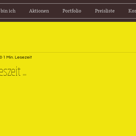
 bin ich
Aktionen
Portfolio
Preisliste
Kon
20
1 Min. Lesezeit
szeit ...