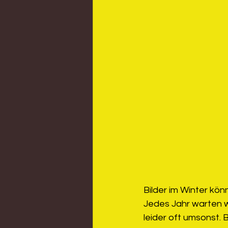
Bilder im Winter kö
Jedes Jahr warten w
leider oft umsonst. B